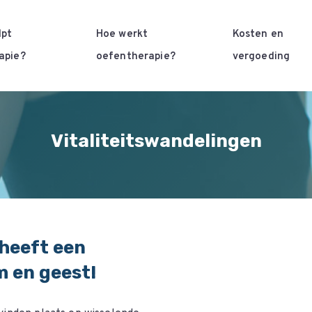
lpt
Hoe werkt
Kosten en
apie?
oefentherapie?
vergoeding
Vitaliteitswandelingen
heeft een
m en geest!