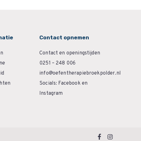
matie
Contact opnemen
en
Contact en openingstijden
ëne
0251 – 248 006
id
info@oefentherapiebroekpolder.nl
chten
Socials:
Facebook
en
Instagram
facebook
instagram