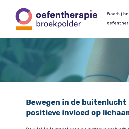
Skip
to
Waarbij he
main
oefenther
content
Bewegen in de buitenlucht 
positieve invloed op lichaa