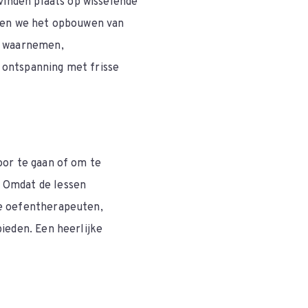
 vinden plaats op wisselende
eren we het opbouwen van
k waarnemen,
 ontspanning met frisse
oor te gaan of om te
 Omdat de lessen
de oefentherapeuten,
bieden. Een heerlijke