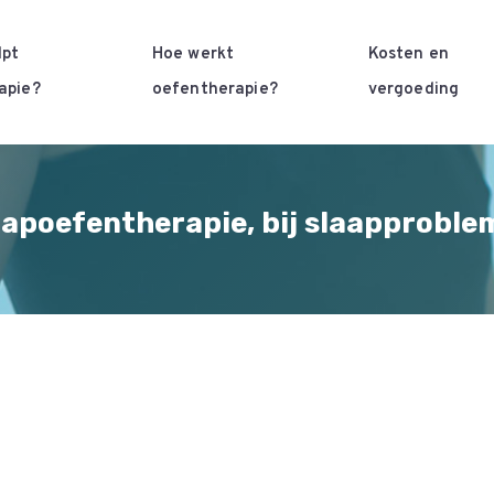
lpt
Hoe werkt
Kosten en
apie?
oefentherapie?
vergoeding
aapoefentherapie, bij slaapproble