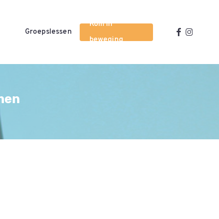
Kom in
facebook
instagra
Groepslessen
beweging
men