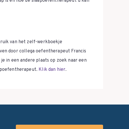
ap is en hoe de slaapoefentherapeut u kan
ruik van het zelf-werkboekje
even door collega oefentherapeut Francis
 je in een andere plaats op zoek naar een
aapoefentherapeut.
Klik dan hier
.