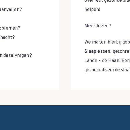
over wat gezonde sla
aanvallen?
helpen!
Meer lezen?
roblemen?
 nacht?
We maken hierbij geb
Slaaplessen
, geschr
an deze vragen?
Lanen – de Haan. Ben
gespecialiseerde sl