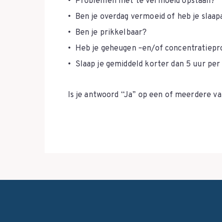
Problemen met te vermoeid opstaan?
Ben je overdag vermoeid of heb je slaap
Ben je prikkelbaar?
Heb je geheugen –en/of concentratiep
Slaap je gemiddeld korter dan 5 uur per
Is je antwoord “Ja” op een of meerdere v
Meld je dan aan voor slaaptherapie