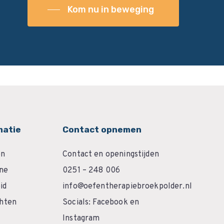
Kom nu in beweging
matie
Contact opnemen
en
Contact en openingstijden
ëne
0251 – 248 006
id
info@oefentherapiebroekpolder.nl
chten
Socials:
Facebook
en
Instagram